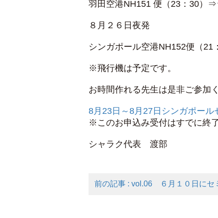
羽田空港NH151 便（23：30）⇒
８月２６日夜発
シンガポール空港NH152便（21：
※飛行機は予定です。
お時間作れる先生は是非ご参加
8月23日～8月27日シンガポ
※このお申込み受付はすでに終
シャラク代表 渡部
前の記事 : vol.06 ６月１０