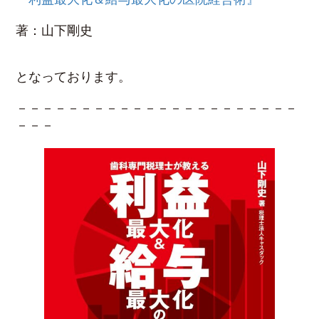
著：山下剛史
となっております。
－－－－－－－－－－－－－－－－－－－－－－
－－－