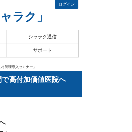
ログイン
シャラク」
シャラク通信
サポート
 人材管理導入セミナー」
期間で高付加価値医院へ
へ
ー」