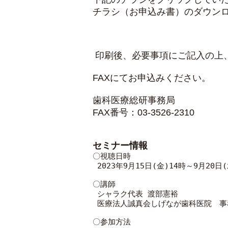
チラシ（お申込み書）のダウン
印刷後、必要事項にご記入の上
FAXにてお申込みください。
歯科医療総研事務局
FAX番号：03-3526-2310
セミナー情報
〇視聴日時

 2023年9月15日(金)14時～9月20日(水)11時(予定)

〇講師

 シャラク代表 渡部憲裕

 医療法人誠真会しげなが歯科医院　事務長　重永応樹

〇参加方法
