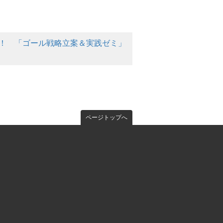
講決定！ 「ゴール戦略立案＆実践ゼミ」
ページトップへ